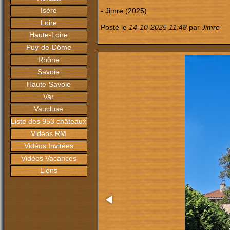
Isère
- Jimre (2025)
Loire
Posté le
14-10-2025 11:48
par
Jimre
Haute-Loire
Puy-de-Dôme
Rhône
Savoie
Haute-Savoie
Var
Vaucluse
Liste des 953 châteaux
Vidéos RM
Vidéos Invitées
Vidéos Vacances
Liens