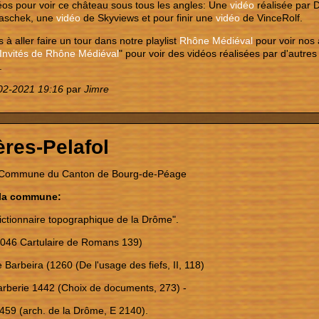
éos pour voir ce château sous tous les angles: Une
vidéo
réalisée par 
aschek, une
vidéo
de Skyviews et pour finir une
vidéo
de VinceRolf.
 à aller faire un tour dans notre playlist
Rhône Médiéval
pour voir nos 
Invités de Rhône Médiéval
" pour voir des vidéos réalisées par d'autr
.
02-2021 19:16
par
Jimre
ères-Pelafol
Commune du Canton de Bourg-de-Péage
 la commune:
Dictionnaire topographique de la Drôme".
1046 Cartulaire de Romans 139)
 Barbeira (1260 (De l'usage des fiefs, II, 118)
arberie 1442 (Choix de documents, 273) -
459 (arch. de la Drôme, E 2140).