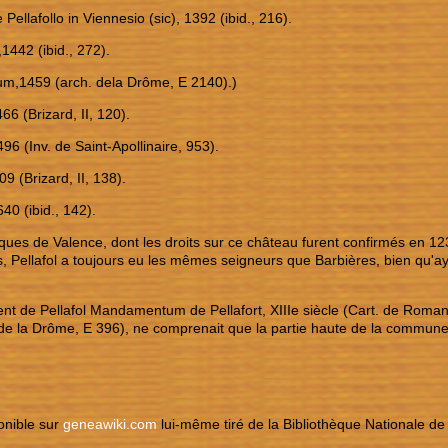
Pellafollo in Viennesio (sic), 1392 (ibid., 216).
,1442 (ibid., 272).
lum,1459 (arch. dela Drôme, E 2140).)
466 (Brizard, II, 120).
496 (Inv. de Saint-Apollinaire, 953).
609 (Brizard, II, 138).
640 (ibid., 142).
ques de Valence, dont les droits sur ce château furent confirmés en 1
 Pellafol a toujours eu les mêmes seigneurs que Barbières, bien qu'aya
 de Pellafol Mandamentum de Pellafort, XIIIe siècle (Cart. de Roman
de la Drôme, E 396), ne comprenait que la partie haute de la commune
ponible sur
geneawiki.com
lui-même tiré de la Bibliothèque Nationale d