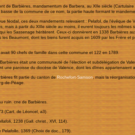
t de Barbières, mandamentum de Barbera, au XIIe siècle (Cartulaire
e basse de la commune de ce nom, la partie haute formant le mandement
vue féodal, ces deux mandements relevaient : Pelafol, de l'évêque de 
is; mais à partir du XIIIe siècle au moins, il eurent toujours les mêmes 
qui les Sassenage héritèrent. Ceux-ci donnèrent en 1338 Barbières au
rs les Beaumont, dont les biens furent acquis en 1609 par les Frère et
y avait 90 chefs de famille dans cette commune et 122 en 1789.
Barbières était une communauté de l'élection et subdélégation de Val
nt une paroisse du diocèse de Valence, dont les dîmes appartenaient a
bières fît partie du canton de
Rochefort-Samson
, mais la réorganisation
urg-de-Péage.
au ruin. cne de Barbières.
173 (Cart. de Léoncel, a3).
lafoli, 1238 (Gall. christ., XVI, 114).
 Pelafollo, 1369 (Choix de doc., 179).