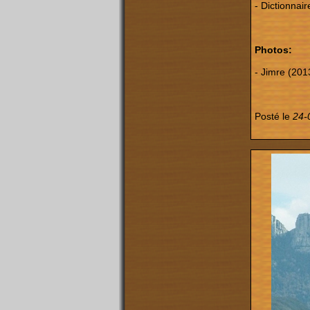
- Dictionnai
Photos:
- Jimre (201
Posté le
24-