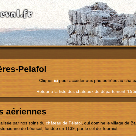
ères-Pelafol
Cliquer
ici
pour accéder aux photos liées au chate
Retour à la liste des châteaux du département "Dr
s aériennes
alisée par nos soins du
château de Pélafol
, qui domine le village de Ba
istercienne de Léoncel, fondée en 1139, par le col de Tourniol.