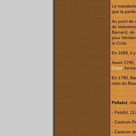
Le mandemen
que la parti
Au point de 
de Valentino
Barnard, de 
pour héritie
la Croix.
En 1689, il 
Avant 1790, 
Crest
, forma
En 1790, Bar
celui du Bo
Pellafol
, ch
- Pelafol, 1
- Castrum Pel
- Castrum de