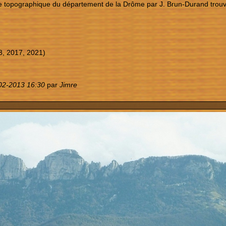
re topographique du département de la Drôme par J. Brun-Durand trou
3, 2017, 2021)
02-2013 16:30
par
Jimre