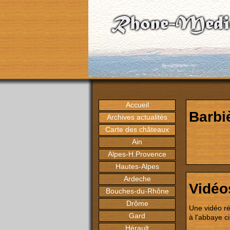
Accueil
Barbi
Archives actualités
Carte des châteaux
Ain
Alpes-H.Provence
Hautes-Alpes
Ardeche
Vidéo
Bouches-du-Rhône
Drôme
Une vidéo ré
Gard
à l'abbaye c
Hérault