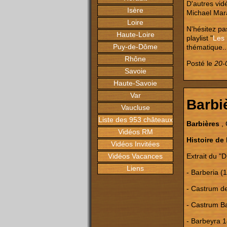
D'autres vid
Isère
Michael Mar
Loire
N'hésitez pas
Haute-Loire
playlist "
Les 
Puy-de-Dôme
thématique..
Rhône
Posté le
20-
Savoie
Haute-Savoie
Var
Barbi
Vaucluse
Liste des 953 châteaux
Barbières
, 
Vidéos RM
Histoire de
Vidéos Invitées
Extrait du "
Vidéos Vacances
Liens
- Barberia (
- Castrum de
- Castrum B
- Barbeyra 1