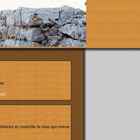
au
ôme"
rbières et contrôle la clue qui mène