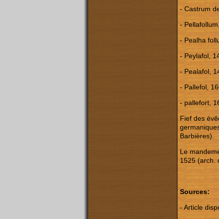
- Castrum de 
- Pellafollum
- Pealha fol
- Peylafol, 1
- Pealafol, 1
- Pallefol, 1
- pallefort, 1
Fief des évê
germaniques,
Barbières).
Le mandement
1525 (arch. 
Sources:
- Article dis