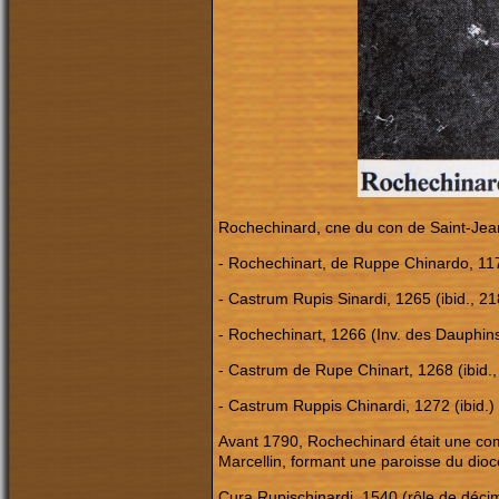
Rochechinard, cne du con de Saint-Je
- Rochechinart, de Ruppe Chinardo, 117
- Castrum Rupis Sinardi, 1265 (ibid., 2
- Rochechinart, 1266 (Inv. des Dauphin
- Castrum de Rupe Chinart, 1268 (ibid.
- Castrum Ruppis Chinardi, 1272 (ibid.) 
Avant 1790, Rochechinard était une comm
Marcellin, formant une paroisse du dioc
Cura Rupischinardi, 1540 (rôle de déci