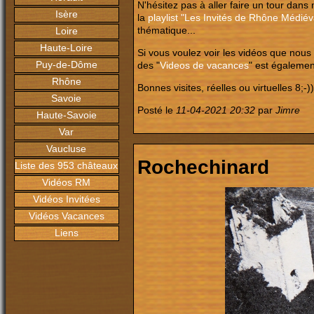
N'hésitez pas à aller faire un tour dans
Isère
la
playlist "Les Invités de Rhône Médiév
thématique...
Loire
Haute-Loire
Si vous voulez voir les vidéos que nous
Puy-de-Dôme
des "
Videos de vacances
" est égalemen
Rhône
Bonnes visites, réelles ou virtuelles 8;-))
Savoie
Posté le
11-04-2021 20:32
par
Jimre
Haute-Savoie
Var
Vaucluse
Rochechinard
Liste des 953 châteaux
Vidéos RM
Vidéos Invitées
Vidéos Vacances
Liens