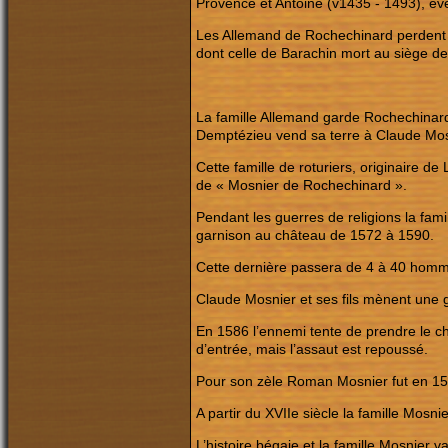
Provence et Antoine (v1435 - 1493), év
Les Allemand de Rochechinard perdent le
dont celle de Barachin mort au siège de
La famille Allemand garde Rochechinard
Demptézieu vend sa terre à Claude Mos
Cette famille de roturiers, originaire d
de « Mosnier de Rochechinard ».
Pendant les guerres de religions la famil
garnison au château de 1572 à 1590.
Cette dernière passera de 4 à 40 hommes
Claude Mosnier et ses fils mènent une 
En 1586 l’ennemi tente de prendre le ch
d’entrée, mais l’assaut est repoussé.
Pour son zèle Roman Mosnier fut en 
A partir du XVIIe siècle la famille Mosn
L’histoire bégaie et la famille Mosnier