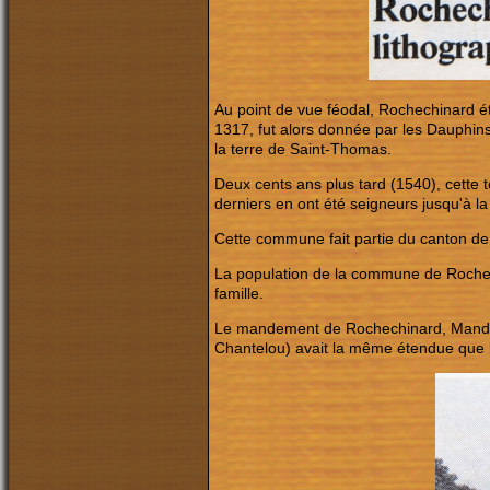
Au point de vue féodal, Rochechinard 
1317, fut alors donnée par les Dauphin
la terre de Saint-Thomas.
Deux cents ans plus tard (1540), cette t
derniers en ont été seigneurs jusqu'à la
Cette commune fait partie du canton d
La population de la commune de Rochech
famille.
Le mandement de Rochechinard, Manda
Chantelou) avait la même étendue que 