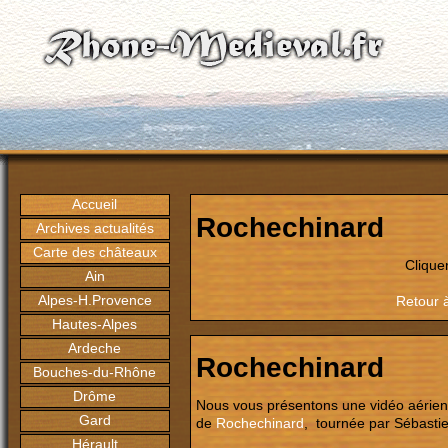
Accueil
Rochechinard
Archives actualités
Carte des châteaux
Clique
Ain
Alpes-H.Provence
Retour 
Hautes-Alpes
Ardeche
Rochechinard
Bouches-du-Rhône
Drôme
Nous vous présentons une vidéo aérie
Gard
de
Rochechinard
, tournée par
Sébastie
Hérault