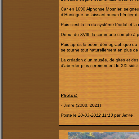
Car en 1690 Alphonse Mosnier, seigneur
d’Huningue ne laissant aucun héritier di
Puis c'est la fin du système féodal et 
Début du XVIII, la commune compte à pe
Puis après le boom démographique du XI
se tourne tout naturellement en plus de c
La création d'un musée, de gites et des
d'aborder plus sereinement le XXI siècl
Photos:
- Jimre (2008, 2021)
Posté le
20-03-2012 11:13
par
Jimre