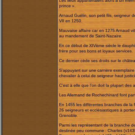
Les lieux appartenaient alors à un mem
prince ».
Arnaud Guélin, son petit fils, seigneu
VII en 1250.
Mauvaise affaire car en 1275 Arnaud vit
au mandement de Saint-Nazaire.
En ce début de XIVème siècle le dauphi
frère pour ses bons et loyaux services.
Ce dernier cède ses droits sur le chât
S'appuyant sur une carrière exemplaire 
chevalier à celui de seigneur haut justici
C’est à elle que l’on doit la plupart d
Les Allemand de Rochechinard font parti
En 1455 les différentes branches de la f
26 seigneurs et ecclésiastiques à port
Grenoble.
Parmi les représentant de la branche d
destinée peu commune : Charles (v1435 