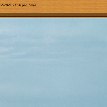
12-2021 11:50
par
Jimre