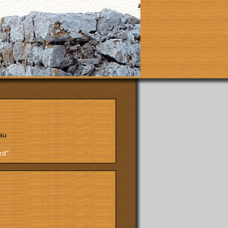
au
rd"