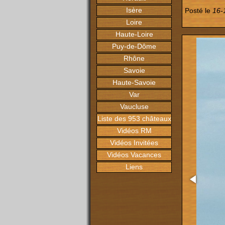
Isère
Posté le
16-
Loire
Haute-Loire
Puy-de-Dôme
Rhône
Savoie
Haute-Savoie
Var
Vaucluse
Liste des 953 châteaux
Vidéos RM
Vidéos Invitées
Vidéos Vacances
Liens