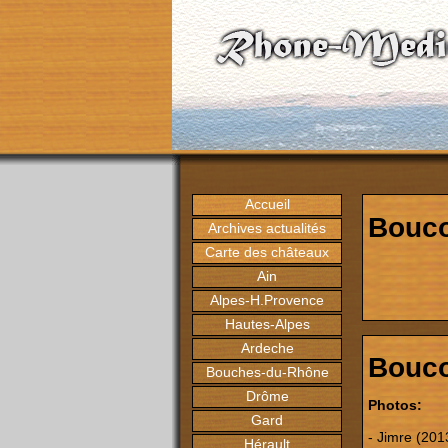
Accueil
Bouco
Archives actualités
Carte des châteaux
Ain
Alpes-H.Provence
Hautes-Alpes
Ardeche
Bouco
Bouches-du-Rhône
Drôme
Photos:
Gard
- Jimre (201
Hérault