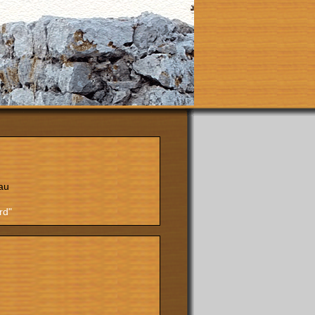
au
rd"