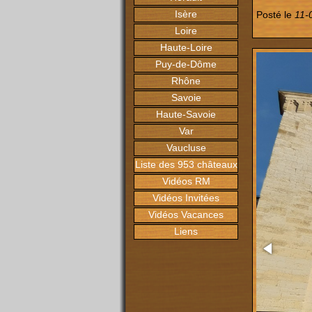
Isère
Posté le
11-
Loire
Haute-Loire
Puy-de-Dôme
Rhône
Savoie
Haute-Savoie
Var
Vaucluse
Liste des 953 châteaux
Vidéos RM
Vidéos Invitées
Vidéos Vacances
Liens