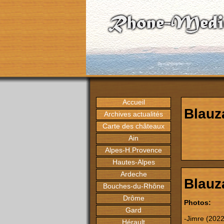
Accueil
Blauz
Archives actualités
Carte des châteaux
Ain
Alpes-H.Provence
Hautes-Alpes
Ardeche
Blauz
Bouches-du-Rhône
Drôme
Photos:
Gard
-Jimre (2022
Hérault