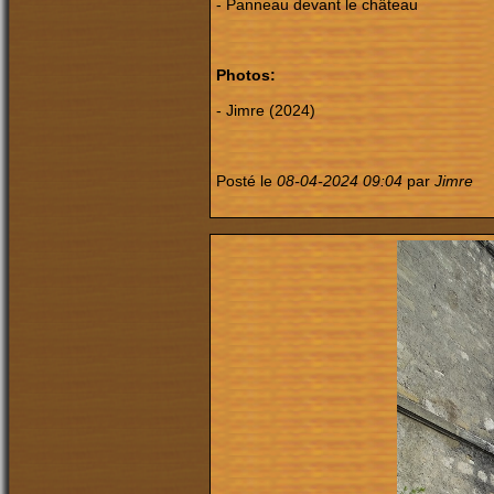
- Panneau devant le château
Photos:
- Jimre (2024)
Posté le
08-04-2024 09:04
par
Jimre