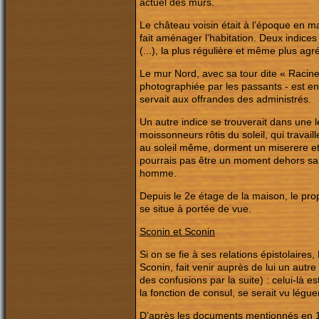
actuel des murs.
Le château voisin était à l’époque en ma
fait aménager l’habitation. Deux indices 
(...), la plus régulière et même plus a
Le mur Nord, avec sa tour dite « Racine 
photographiée par les passants - est en
servait aux offrandes des administrés.
Un autre indice se trouverait dans une l
moissonneurs rôtis du soleil, qui travail
au soleil même, dorment un miserere et s
pourrais pas être un moment dehors sans
homme.
Depuis le 2e étage de la maison, le propr
se situe à portée de vue.
Sconin et Sconin
Si on se fie à ses relations épistolaire
Sconin, fait venir auprès de lui un autr
des confusions par la suite) : celui-là 
la fonction de consul, se serait vu lég
D’après les documents mentionnés en 1