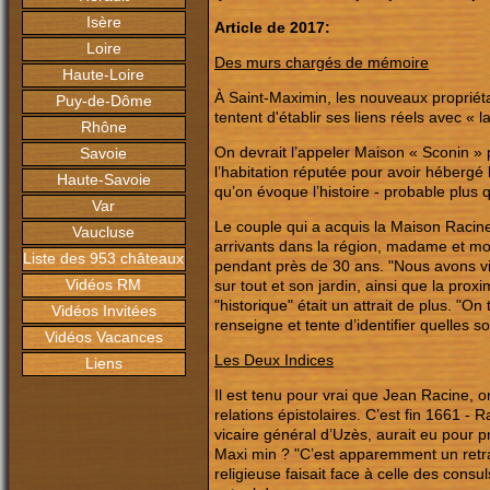
Isère
Article de 2017:
Loire
Des murs chargés de mémoire
Haute-Loire
À Saint-Maximin, les nouveaux propriétai
Puy-de-Dôme
tentent d'établir ses liens réels avec « l
Rhône
On devrait l’appeler Maison « Sconin » 
Savoie
l’habitation réputée pour avoir hébergé
Haute-Savoie
qu’on évoque l’histoire - probable plus 
Var
Le couple qui a acquis la Maison Racin
Vaucluse
arrivants dans la région, madame et mon
Liste des 953 châteaux
pendant près de 30 ans. "Nous avons visi
Vidéos RM
sur tout et son jardin, ainsi que la pr
"historique" était un attrait de plus. "On
Vidéos Invitées
renseigne et tente d’identifier quelles so
Vidéos Vacances
Les Deux Indices
Liens
Il est tenu pour vrai que Jean Racine, 
relations épistolaires. C’est fin 1661 - 
vicaire général d’Uzès, aurait eu pour pr
Maxi min ? "C’est apparemment un retrait,
religieuse faisait face à celle des consu