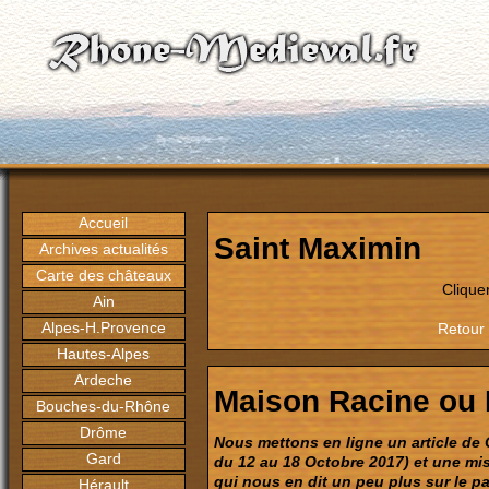
Accueil
Saint Maximin
Archives actualités
Carte des châteaux
Clique
Ain
Alpes-H.Provence
Retour 
Hautes-Alpes
Ardeche
Maison Racine ou
Bouches-du-Rhône
Drôme
Nous mettons en ligne un article de
Gard
du 12 au 18 Octobre 2017) et une mi
qui nous en dit un peu plus sur le p
Hérault