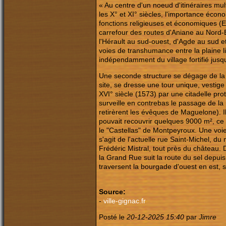
« Au centre d'un noeud d'itinéraires mu
les X° et XI° siècles, l'importance écono
fonctions religieuses et économiques (E
carrefour des routes d'Aniane au Nord
l'Hérault au sud-ouest, d'Agde au sud e
voies de transhumance entre la plaine li
indépendamment du village fortifié jusq
Une seconde structure se dégage de la 
site, se dresse une tour unique, vesti
XVI° siècle (1573) par une citadelle prot
surveille en contrebas le passage de la
retirèrent les évêques de Maguelone). Il
pouvait recouvrir quelques 9000 m², ce 
le "Castellas" de Montpeyroux. Une voie 
s'agit de l'actuelle rue Saint-Michel, du
Frédéric Mistral, tout près du château. 
la Grand Rue suit la route du sel depui
traversent la bourgade d'ouest en est, 
Source:
-
ville-gignac.fr
Posté le
20-12-2025 15:40
par
Jimre