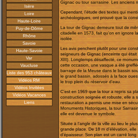
Gignac ou tour sarrasine. Les anciens n
Isère
Cependant, l’étude des textes qui ment
Loire
archéologiques, ont prouvé que la constr
Haute-Loire
La tour de Gignac demeure tout de même
Puy-de-Dôme
citadelle en 1573, fait qu’on en ignore 
Rhône
isolée.
Savoie
Les avis penchent plutôt pour une const
Haute-Savoie
seigneurs de Gignac (enceinte qui étai
Var
XIII). Longtemps désaffecté, ce monume
cette occasion, une vasque a été greffée
Vaucluse
barrage de la Meuse dans le bassin sous
Liste des 953 châteaux
le grand bassin, adossés à la face ouest
Vidéos RM
le trop plein du réservoir d’eau.
Vidéos Invitées
C’est en 1969 que la tour a repris sa pl
Vidéos Vacances
construction soignée et robuste, elle a
Liens
restauration a permis une mise en sécur
Monuments Historiques, la tour Sarrasine
elle est devenue le symbole.
Située à l’angle de la ville au lieu le p
grande place. De 18 m d’élévation, el
d’épaisseur. Son plan est un carré long 