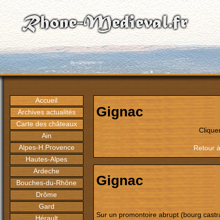
Accueil
Gignac
Archives actualités
Carte des châteaux
Clique
Ain
Alpes-H.Provence
Retour à
Hautes-Alpes
Ardeche
Gignac
Bouches-du-Rhône
Drôme
Gard
Sur un promontoire abrupt (bourg castra
Hérault