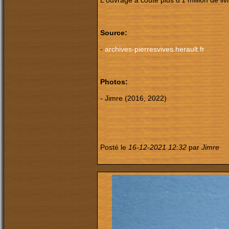
L'ouvrage a coûté plus d'1 million de li
Source:
-
archives-pierresvives.herault.fr
Photos:
- Jimre (2016, 2022)
Posté le
16-12-2021 12:32
par
Jimre