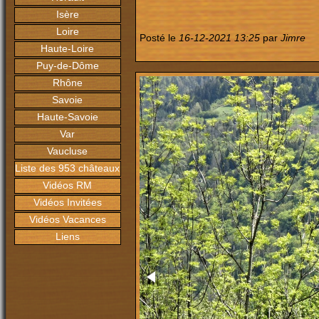
Isère
Loire
Posté le
16-12-2021 13:25
par
Jimre
Haute-Loire
Puy-de-Dôme
Rhône
Savoie
Haute-Savoie
Var
Vaucluse
Liste des 953 châteaux
Vidéos RM
Vidéos Invitées
Vidéos Vacances
Liens