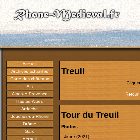
Accueil
Treuil
Archives actualités
Carte des châteaux
Clique
Ain
Alpes-H.Provence
Retour 
Hautes-Alpes
Ardeche
Tour du Treuil
Bouches-du-Rhône
Drôme
Photos:
Gard
- Jimre (2021)
Hérault