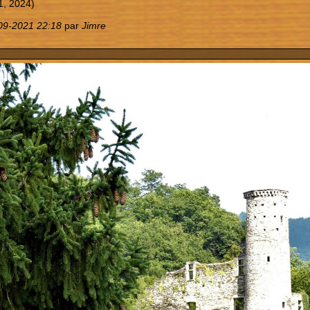
1, 2024)
09-2021 22:18
par
Jimre