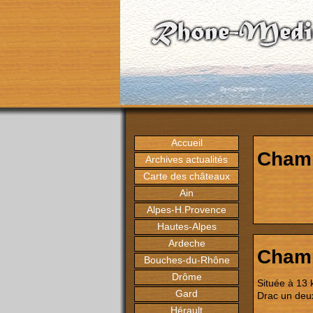
Accueil
Champ
Archives actualités
Carte des châteaux
Ain
Alpes-H.Provence
Hautes-Alpes
Ardeche
Champ
Bouches-du-Rhône
Drôme
Située à 13 
Gard
Drac un deux
Hérault