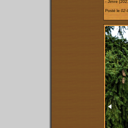
- Jimre (202
Posté le
02-