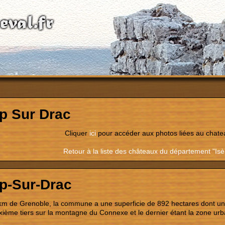
 Sur Drac
Cliquer
ici
pour accéder aux photos liées au chate
Retour à la liste des châteaux du département "Isè
-Sur-Drac
km de Grenoble, la commune a une superficie de 892 hectares dont un t
ième tiers sur la montagne du Connexe et le dernier étant la zone urb