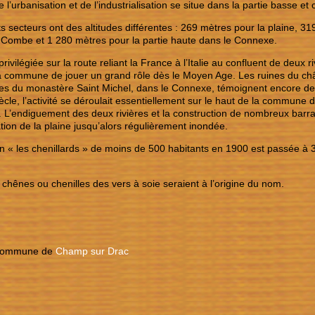
e l’urbanisation et de l’industrialisation se situe dans la partie basse 
ts secteurs ont des altitudes différentes : 269 mètres pour la plaine, 31
 Combe et 1 280 mètres pour la partie haute dans le Connexe.
privilégiée sur la route reliant la France à l’Italie au confluent de deux
a commune de jouer un grand rôle dès le Moyen Age. Les ruines du châ
les du monastère Saint Michel, dans le Connexe, témoignent encore de
cle, l’activité se déroulait essentiellement sur le haut de la commu
e. L’endiguement des deux rivières et la construction de nombreux barra
sation de la plaine jusqu’alors régulièrement inondée.
n « les chenillards » de moins de 500 habitants en 1900 est passée à
: chênes ou chenilles des vers à soie seraient à l’origine du nom.
a commune de
Champ sur Drac