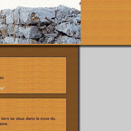
au
re"
iers se situe dans la zone du
aine.