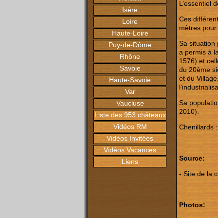
L’essentiel d
Isère
Ces différen
Loire
mètres pour
Haute-Loire
Sa situation 
Puy-de-Dôme
a permis à l
Rhône
1576) et cel
Savoie
du 20ème siè
et du Villag
Haute-Savoie
l’industriali
Var
Sa populatio
Vaucluse
2010).
Liste des 953 châteaux
Vidéos RM
Chenillards 
Vidéos Invitées
Vidéos Vacances
Source:
Liens
- Site de l
Photos: