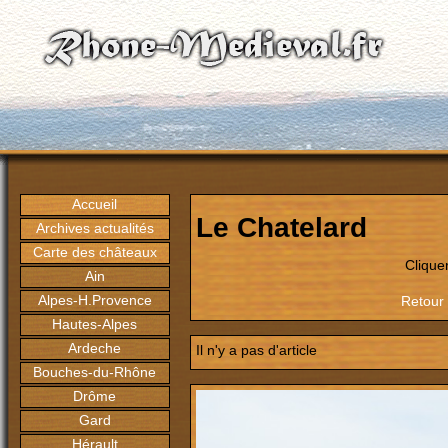
Accueil
Le Chatelard
Archives actualités
Carte des châteaux
Clique
Ain
Alpes-H.Provence
Retour 
Hautes-Alpes
Ardeche
Il n'y a pas d'article
Bouches-du-Rhône
Drôme
Gard
Hérault