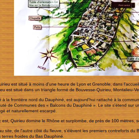
uirieu est situé à moins d'une heure de Lyon et Grenoble, dans l'accuei
eu est situé dans un triangle formé de Bouvesse-Quirieu, Montalieu-Ver
ué à la frontière nord du Dauphiné, est aujourd'hui rattaché à la commu
é de Communes des « Balcons du Dauphiné ». Le site s'étend sur une 
ngé et naturellement escarpé.
c est, Quirieu domine le Rhône et surplombe, de près de 100 mètres, se
 au site, de l'autre côté du fleuve, s’élèvent les premiers contreforts du 
s terres froides du Bas Dauphiné.