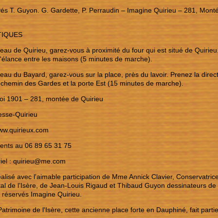
vés T. Guyon. G. Gardette, P. Perraudin – Imagine Quirieu – 281, Mon
TIQUES
au de Quirieu, garez-vous à proximité du four qui est situé de Quirieu.
'élance entre les maisons (5 minutes de marche).
au du Bayard, garez-vous sur la place, près du lavoir. Prenez la direc
le chemin des Gardes et la porte Est (15 minutes de marche).
loi 1901 – 281, montée de Quirieu
sse-Quirieu
ww.quirieux.com
nts au 06 89 65 31 75
riel : quirieu@me.com
lisé avec l'aimable participation de Mme Annick Clavier, Conservatric
l de l’Isère, de Jean-Louis Rigaud et Thibaud Guyon dessinateurs de t
 réservés Imagine Quirieu.
atrimoine de l'Isère, cette ancienne place forte en Dauphiné, fait parti