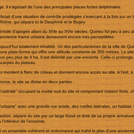
 il s'agissait de l'une des principales places fortes delphinales.
iciait d’une situation de contrôle privilégiée s'exercant à la fois sur un t
 Rhône, qui sépara ici le Dauphiné et le Bugey.
riode d'apogée allant du XIVe au XVIe siècles, Quirieu fut peu à peu 
 l'ancienne trame urbaine demeurent encore très perceptibles.
ujourd'hui totalement inhabité. Un des particularismes de la ville de Quir
 une plate-forme qui offre une altitude constante de 300 mètres. Le s
 un peu plus de 4 ha. Il est délimité par une enceinte. Celle-ci prolonge
scarpés du plateau.
s montent à flanc de coteau et donnent encore accès au site, à l'est, à 
forme, le site se divise en deux parties :
 "castrale" occupant la moitié sud du site et comprenant maison forte, c
 "urbaine" avec une grande rue axiale, des ruelles latérales, un habitat
astion, séparé du site par un large fossé et doté de sa propre armature
 l'intérieur de l'enceinte.
t un ensemble cohérent et ordonnancé qui trahit le plan d'une ancienne