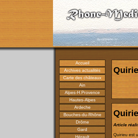
Accueil
Quiri
Archives actualités
Carte des châteaux
Ain
Alpes-H.Provence
Hautes-Alpes
Ardeche
Quiri
Bouches-du-Rhône
Drôme
Article réal
Gard
Quirieu est u
Hérault