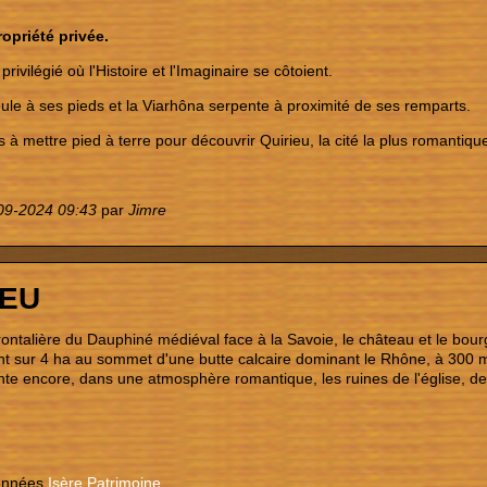
opriété privée.
 privilégié où l'Histoire et l'Imaginaire se côtoient.
le à ses pieds et la Viarhôna serpente à proximité de ses remparts.
s à mettre pied à terre pour découvrir Quirieu, la cité la plus romanti
09-2024 09:43
par
Jimre
IEU
frontalière du Dauphiné médiéval face à la Savoie, le château et le bourg
t sur 4 ha au sommet d'une butte calcaire dominant le Rhône, à 300 m d
te encore, dans une atmosphère romantique, les ruines de l'église, de
données
Isère Patrimoine