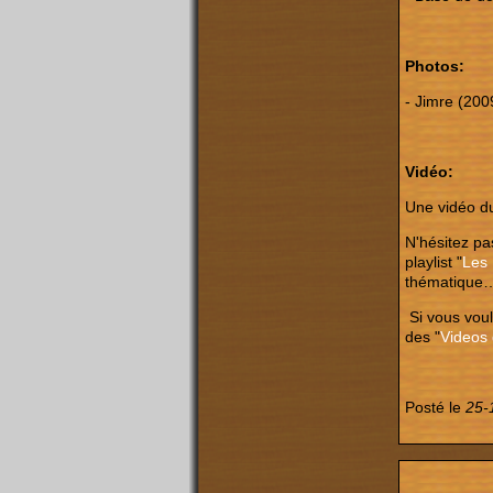
Photos:
- Jimre (200
Vidéo:
Une vidéo 
N'hésitez pas
playlist "
Les 
thématique
Si vous voul
des "
Videos
Posté le
25-