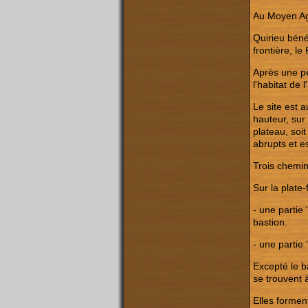
Au Moyen Age,
Quirieu bénéf
frontière, le
Après une pé
l'habitat de
Le site est a
hauteur, sur
plateau, soit
abrupts et e
Trois chemin
Sur la plate-
- une partie
bastion.
- une partie
Excepté le b
se trouvent à
Elles formen