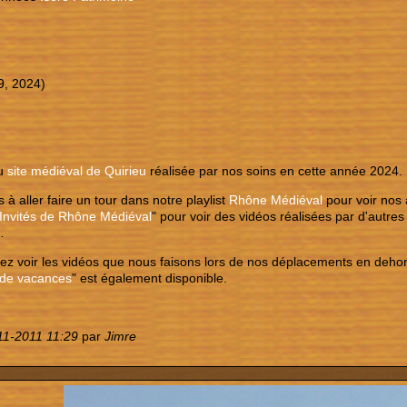
9, 2024)
du
site médiéval de Quirieu
réalisée par nos soins en cette année 2024.
 à aller faire un tour dans notre playlist
Rhône Médiéval
pour voir nos 
Invités de Rhône Médiéval
" pour voir des vidéos réalisées par d'autr
…
ez voir les vidéos que nous faisons lors de nos déplacements en dehors
 de vacances
" est également disponible.
11-2011 11:29
par
Jimre