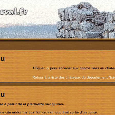
eu
Cliquer
ici
pour accéder aux photos liées au chate
Retour à la liste des châteaux du département "Isè
eu
isé à partir de la plaquette sur Quirieu.
ne cité endormie que l'on croirait tout droit sortie d'un conte.