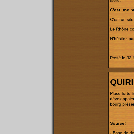
Isère.
C'est une pr
C’est un site
Le Rhône cou
N'hésitez pa
Posté le
02-
QUIR
Place forte 
développaien
bourg présen
Source:
- Base de 