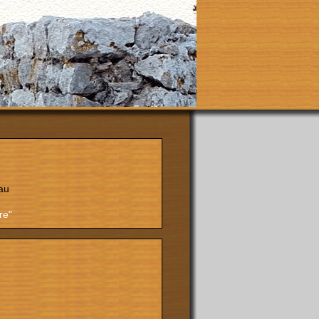
au
re"