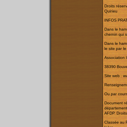
Droits réser
Quirieu
INFOS PRA
Dans le hame
chemin qui s
Dans le hame
le site par 
Association 
38390 Bouve
Site web : w
Renseigneme
Ou par cour
Document réa
départementa
AFDP. Droits
Classée au P