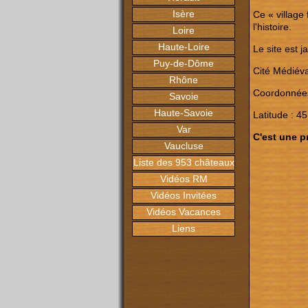
Isère
Ce « village
l'histoire.
Loire
Haute-Loire
Le site est 
Puy-de-Dôme
Cité Médiéva
Rhône
Coordonnée
Savoie
Haute-Savoie
Latitude : 4
Var
C'est une pr
Vaucluse
Liste des 953 châteaux
Vidéos RM
Vidéos Invitées
Vidéos Vacances
Liens