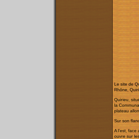
Le site de Q
Rhône, Quiri
Quirieu, sit
la Communaut
plateau allo
Sur son flan
A l'est, face
ouvre sur le