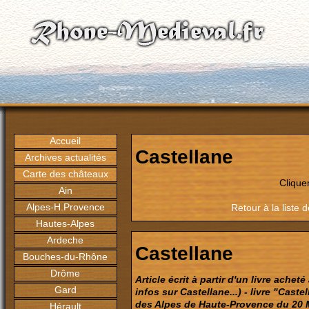
Accueil
Castellane
Archives actualités
Carte des châteaux
Clique
Ain
Alpes-H.Provence
Retour à la list
Hautes-Alpes
Ardeche
Castellane
Bouches-du-Rhône
Drôme
Article écrit à partir d'un livre achet
Gard
infos sur Castellane...) - livre "Caste
des Alpes de Haute-Provence du 20 
Hérault