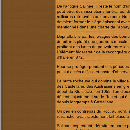
De l’antique Salinae, il reste le nom d’
peut-être, des inscriptions funéraires,
milliaires retrouvées aux environs). No
devaient former le siège épiscopal avec 
mentionnés dans une charte de l’abbaye
Déjà affaiblie par les ravages des Lomb
de pillards plutôt que guerriers musulma
profitant des luttes de pouvoir entre les
L’élément fédérateur de la reconquête d
d’Italie en 972.
Pour se protéger pendant ces périodes d’
point d’accès difficile et poste d’observa
La butte rocheuse qui domine le village a
des Castellane, des Austrasiens émigré
début du XIe siècle : en 1053, l’un d’eux,
détient injustement sur le Roc et qui ét
depuis longtemps à Castellane.
Un peu en contrebas du Roc, au nord, s
retranché, avait rapidement fait place à
Salinae, cependant, détruite en partie 