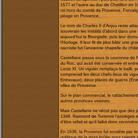
1577 et l’autre au duc de Chatillon en 1
roi hors du comté de Provence, Forcalquie
péage en Provence…
Le nom de Charles II d’Anjou reste atta
souverain les installa d’abord dans une
aujourd’hui la Bourgade, puis leur donn
l’Horloge. Il leur fit de plus bâtir une g
sacristie fut l’ancienne chapelle du châ
Castellane passa sous la couronne de 
du Roc, qui avait été conservée et entr
Louis XI. Un viguier remplaça le bailli,
comprenait les deux chefs-lieux de vigu
Entrevaux), deux places de guerre (Ent
villes de Provence.
Sur le plan commercial, le rattachemen
autres provinces voisines.
Mais Castellane ne vécut pas que des jo
1348. Raimond de Turenne l’assiégea en 
d’être refait et qu’il fallut donc reconstru
En 1536, la Provence fut envahie par le
politique de la terre brûler pour ralentir