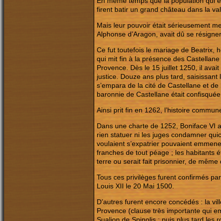
En même temps que la population qui ét
firent batir un grand château dans la va
Mais leur pouvoir était sérieusement me
Alphonse d’Aragon, avait dû se résigne
Ce fut toutefois le mariage de Beatrix, 
qui mit fin à la présence des Castellane
Provence. Dès le 15 juillet 1250, il avai
justice. Douze ans plus tard, saisissant l
s’empara de la cité de Castellane et de 
baronnie de Castellane était confisquée
Ainsi prit fin en 1262, l’histoire commun
Dans une charte de 1252, Boniface VI av
rien statuer ni les juges condamner quic
voulaient s’expatrier pouvaient emmener 
franches de tout péage ; les habitants é
terre ou serait fait prisonnier, de mêm
Tous ces privilèges furent confirmés pa
Louis XII le 20 Mai 1500.
D’autres furent encore concédés : la vi
Provence (clause très importante qui e
Sualion de Spinolis ; puis plus tard les 