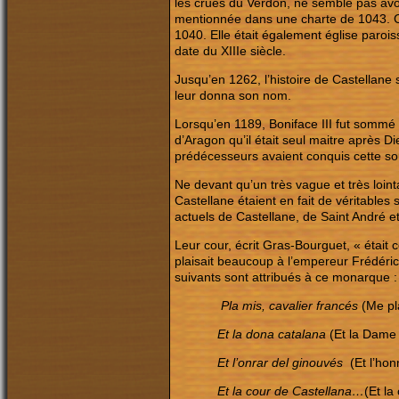
les crues du Verdon, ne semble pas av
mentionnée dans une charte de 1043. C’ét
1040. Elle était également église paroiss
date du XIIIe siècle.
Jusqu’en 1262, l’histoire de Castellane
leur donna son nom.
Lorsqu’en 1189, Boniface III fut sommé
d’Aragon qu’il était seul maitre après D
prédécesseurs avaient conquis cette so
Ne devant qu’un très vague et très lo
Castellane étaient en fait de véritabl
actuels de Castellane, de Saint André e
Leur cour, écrit Gras-Bourguet, « étai
plaisait beaucoup à l’empereur Frédéric
suivants sont attribués à ce monarque :
Pla mis, cavalier francés
(Me pla
Et la dona catalana
(Et la Dame 
Et l’onrar del ginouvés
(Et l’hon
Et la cour de Castellana…
(Et la