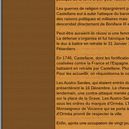
Les guerres de religion n’épargnèrent p
Castellane eut à subir l’attaque du ba
des raisons politiques et militaires ma
descendait directement de Boniface III e
Peut-être auraient-ils réussi si une fem
La défense s’organisa et fut héroïque f
le duc à battre en retraite le 31 Janvi
Pétardiers.
En 1746, Castellane, dont les fortificat
coalisées contre la France et l’Espagne.
battaient en retraite par Castellane. P
Pour les accueillir, on réquisitionna le 
Les Austro-Sardes, qui étaient entrés d
présentèrent le 16 Décembre. Le cheval
lendemain, une contre-attaque menée par
sur la place de la Grave. Les Austro-
sous les ordres du marquis d’Orméa. L’En
Monseigneur de Vocance qui se porta à l
d’Orméa promit de respecter la ville.
Enfin, après une occupation de vingt jou