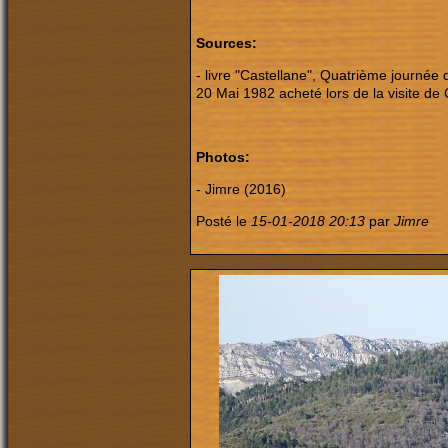
Sources:
- livre "Castellane", Quatrième journée 
20 Mai 1982 acheté lors de la visite de C
Photos:
- Jimre (2016)
Posté le
15-01-2018 20:13
par
Jimre