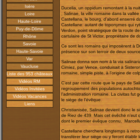
Isère
Ducelia, un oppidum remontant à la nuit
; Salinae, la ville romaine dans la vall
Loire
Castellana, le bourg, d’abord enserré da
Haute-Loire
Castellane: autant de toponymes qui ryt
Puy-de-Dôme
Verdon, point stratégique de la route d
cartulaire de St Victor, propriétaire d
Rhône
Savoie
Ce sont les romains qui imposèrent à Duc
Haute-Savoie
présence sur son terroir de deux sourc
Var
Salinae donna son nom à la via salinaria
Vaucluse
Cimiez, par Vence, conduisait à Sisteron
romaine, simple piste, à l’origine de col
Liste des 953 châteaux
Vidéos RM
C’est par cette route que le pays de Sa
regroupement des populations autochtone
Vidéos Invitées
l’administration romaine. La civitas fut
Vidéos Vacances
le siège de l’évêque.
Liens
Christianisée, Salinae devient donc le 
de Riez de 439. Mais cet évêché n’eut q
dont le premier évêque connu, Marcell
Castellane cherchera longtemps à retr
transférer leur siège ou y feront établi