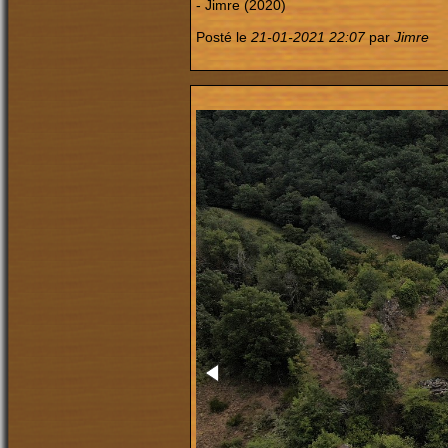
- Jimre (2020)
Posté le
21-01-2021 22:07
par
Jimre