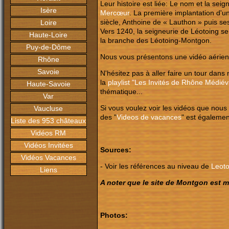
Leur histoire est liée: Le nom et la seig
Isère
Mercœur
. La première implantation d'un 
siècle, Anthoine de « Lauthon » puis ses
Loire
Vers 1240, la seigneurie de Léotoing se s
Haute-Loire
la branche des Léotoing-Montgon.
Puy-de-Dôme
Nous vous présentons une vidéo aérie
Rhône
Savoie
N'hésitez pas à aller faire un tour dans
la
playlist "Les Invités de Rhône Médiév
Haute-Savoie
thématique...
Var
Si vous voulez voir les vidéos que nous
Vaucluse
des "
Videos de vacances
" est égalemen
Liste des 953 châteaux
Vidéos RM
Vidéos Invitées
Sources:
Vidéos Vacances
- Voir les références au niveau de
Leoto
Liens
A noter que le site de Montgon est 
Photos: