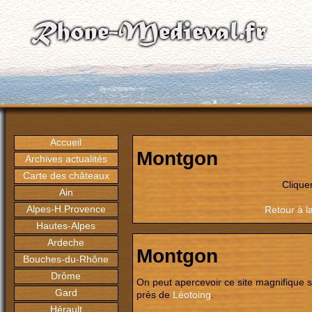
Accueil
Montgon
Archives actualités
Carte des châteaux
Clique
Ain
Alpes-H.Provence
Retour à l
Hautes-Alpes
Ardeche
Montgon
Bouches-du-Rhône
Drôme
On peut apercevoir ce site magnifique si
Gard
près de
Léotoing
.
Hérault