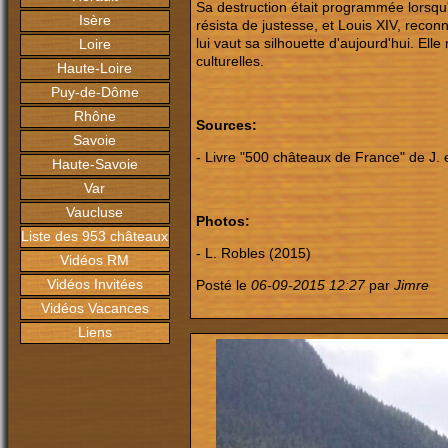
Sa destruction était programmée lorsqu
Isère
résista de justesse, et Louis XIV, reconna
lui vaut sa silhouette d'aujourd'hui. Ell
Loire
culturelles.
Haute-Loire
Puy-de-Dôme
Rhône
Sources:
Savoie
- Livre "500 châteaux de France" de J. 
Haute-Savoie
Var
Vaucluse
Photos:
Liste des 953 châteaux
- L. Robles (2015)
Vidéos RM
Vidéos Invitées
Posté le
06-09-2015 12:27
par
Jimre
Vidéos Vacances
Liens