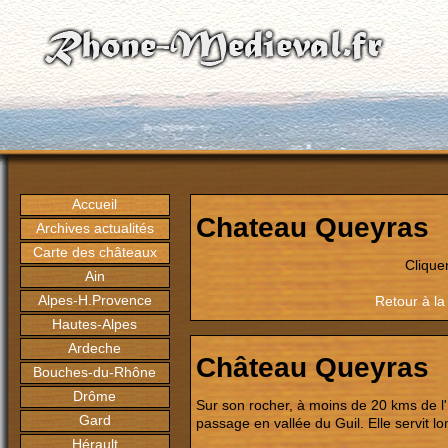
Accueil
Chateau Queyras
Archives actualités
Carte des châteaux
Clique
Ain
Alpes-H.Provence
Retour à la
Hautes-Alpes
Ardeche
Château Queyras
Bouches-du-Rhône
Drôme
Sur son rocher, à moins de 20 kms de l'It
Gard
passage en vallée du Guil. Elle servit l
Hérault