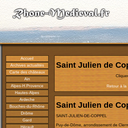
Accueil
Saint Julien de Co
Archives actualités
Carte des châteaux
Clique
Ain
Alpes-H.Provence
Retour à la
Hautes-Alpes
Ardeche
Saint Julien de Co
Bouches-du-Rhône
Drôme
SAINT-JULIEN-DE-COPPEL
Gard
Puy-de-Dôme, arrondissement de Cler
Hérault