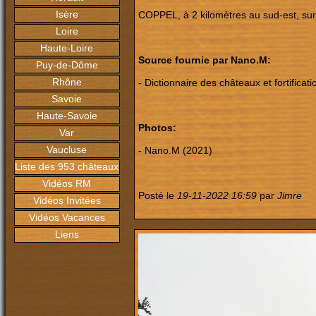
Isère
COPPEL, à 2 kilomètres au sud-est, sur u
Loire
Haute-Loire
Source fournie par Nano.M:
Puy-de-Dôme
Rhône
- Dictionnaire des châteaux et fortifica
Savoie
Haute-Savoie
Photos:
Var
Vaucluse
- Nano.M (2021)
Liste des 953 châteaux
Vidéos RM
Posté le
19-11-2022 16:59
par
Jimre
Vidéos Invitées
Vidéos Vacances
Liens