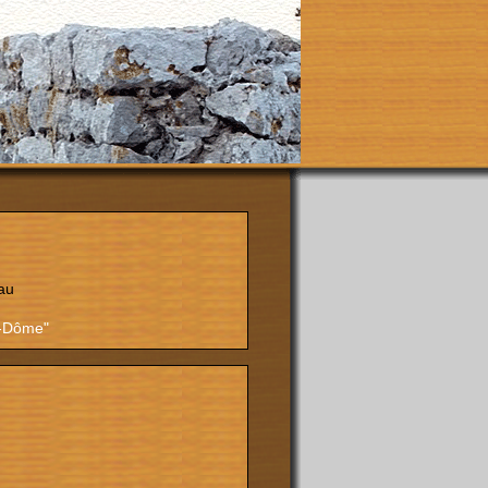
au
e-Dôme"