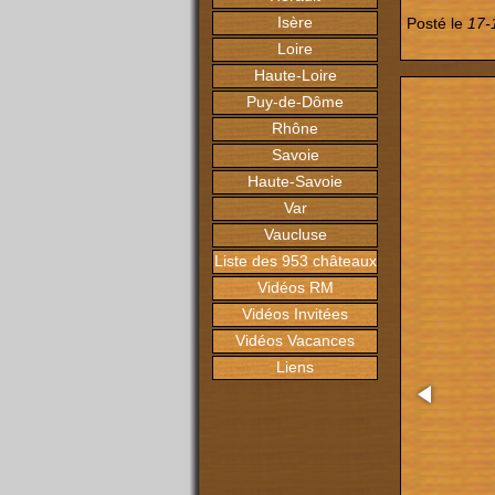
Isère
Posté le
17-
Loire
Haute-Loire
Puy-de-Dôme
Rhône
Savoie
Haute-Savoie
Var
Vaucluse
Liste des 953 châteaux
Vidéos RM
Vidéos Invitées
Vidéos Vacances
Liens