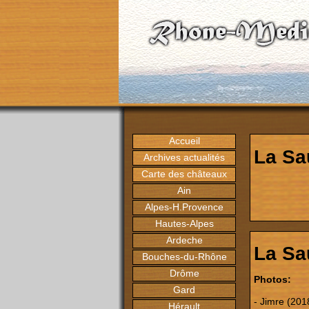
Accueil
La Sa
Archives actualités
Carte des châteaux
Ain
Alpes-H.Provence
Hautes-Alpes
Ardeche
La Sa
Bouches-du-Rhône
Drôme
Photos:
Gard
- Jimre (201
Hérault