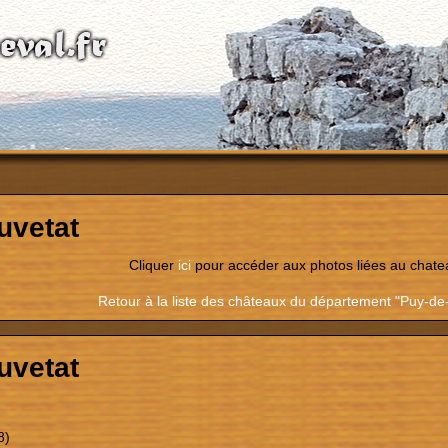
uvetat
Cliquer
ici
pour accéder aux photos liées au chate
Retour à la liste des châteaux du département "Puy-d
uvetat
8)