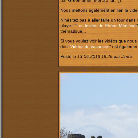
par Greenfather. Merci à lui ;-)).
Nous mettons également en lien la vidéo
N'hésitez pas à aller faire un tour dans 
playlist "
Les Invités de Rhône Médiéval
thématique...
Si vous voulez voir les vidéos que nous
des "
Videos de vacances
" est égalemen
Posté le
13-06-2018 19:25
par
Jimre