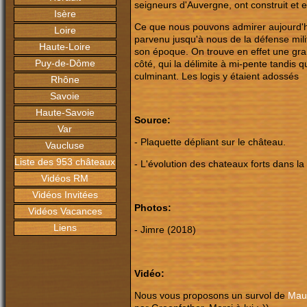
seigneurs d'Auvergne, ont construit et 
Isère
Ce que nous pouvons admirer aujourd'hui
Loire
parvenu jusqu'à nous de la défense mili
Haute-Loire
son époque. On trouve en effet une gra
Puy-de-Dôme
côté, qui la délimite à mi-pente tandis q
culminant. Les logis y étaient adossés
Rhône
Savoie
Haute-Savoie
Source:
Var
- Plaquette dépliant sur le château.
Vaucluse
Liste des 953 châteaux
- L'évolution des chateaux forts dans la
Vidéos RM
Vidéos Invitées
Photos:
Vidéos Vacances
Liens
- Jimre (2018)
Vidéo:
N
ous vous proposons un survol de
Mau