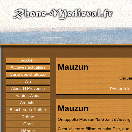
Accueil
Mauzun
Archives actualités
Carte des châteaux
Clique
Ain
Alpes-H.Provence
Retour à la
Hautes-Alpes
Ardeche
Mauzun
Bouches-du-Rhône
Drôme
On appelle Mauzun "le Géant d'Auvergne".
Gard
C'est ici, entre Billom et saint Dier, q
Hérault