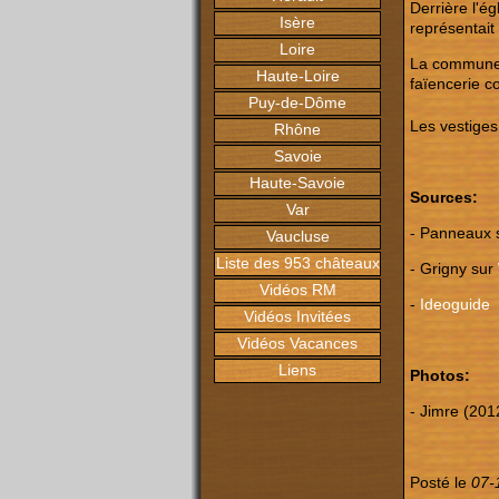
Derrière l'ég
Isère
représentait
Loire
La commune p
Haute-Loire
faïencerie c
Puy-de-Dôme
Les vestiges
Rhône
Savoie
Haute-Savoie
Sources:
Var
- Panneaux s
Vaucluse
Liste des 953 châteaux
- Grigny sur
Vidéos RM
-
Ideoguide
Vidéos Invitées
Vidéos Vacances
Liens
Photos:
- Jimre (201
Posté le
07-