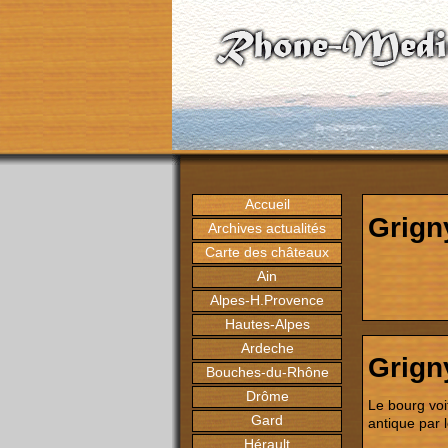
Accueil
Grign
Archives actualités
Carte des châteaux
Ain
Alpes-H.Provence
Hautes-Alpes
Ardeche
Grign
Bouches-du-Rhône
Drôme
Le bourg voi
Gard
antique par 
Hérault