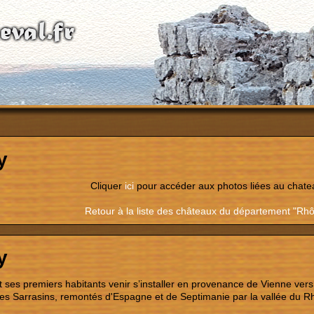
y
Cliquer
ici
pour accéder aux photos liées au chate
Retour à la liste des châteaux du département "Rh
y
t ses premiers habitants venir s’installer en provenance de Vienne vers 
les Sarrasins, remontés d'Espagne et de Septimanie par la vallée du R