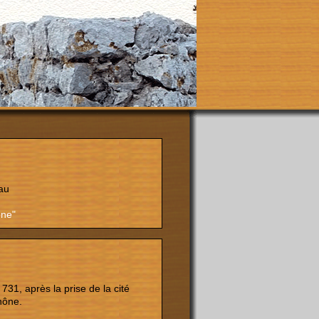
au
ône"
731, après la prise de la cité
hône.