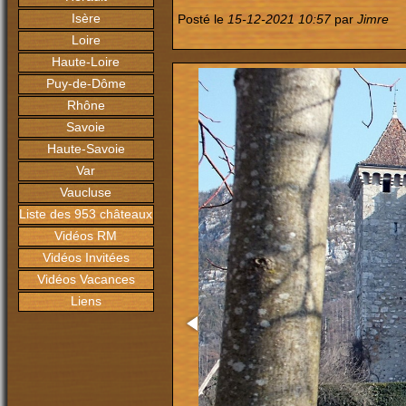
Isère
Posté le
15-12-2021 10:57
par
Jimre
Loire
Haute-Loire
Puy-de-Dôme
Rhône
Savoie
Haute-Savoie
Var
Vaucluse
Liste des 953 châteaux
Vidéos RM
Vidéos Invitées
Vidéos Vacances
Liens