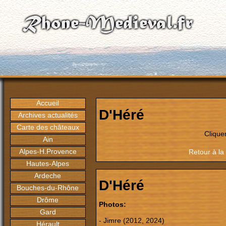
Accueil
D'Héré
Archives actualités
Carte des châteaux
Clique
Ain
Alpes-H.Provence
Retour à la
Hautes-Alpes
Ardeche
D'Héré
Bouches-du-Rhône
Drôme
Photos:
Gard
- Jimre (2012, 2024)
Hérault