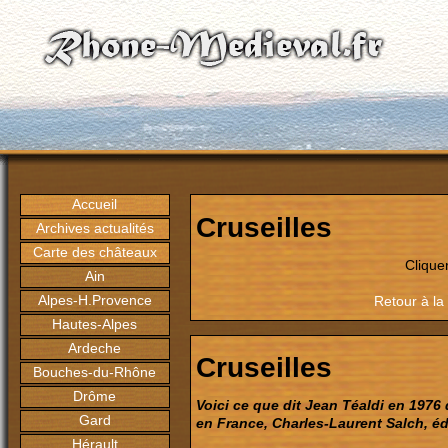
Accueil
Cruseilles
Archives actualités
Carte des châteaux
Clique
Ain
Alpes-H.Provence
Retour à la
Hautes-Alpes
Ardeche
Cruseilles
Bouches-du-Rhône
Drôme
Voici ce que dit Jean Téaldi en 1976 
Gard
en France, Charles-Laurent Salch, édi
Hérault