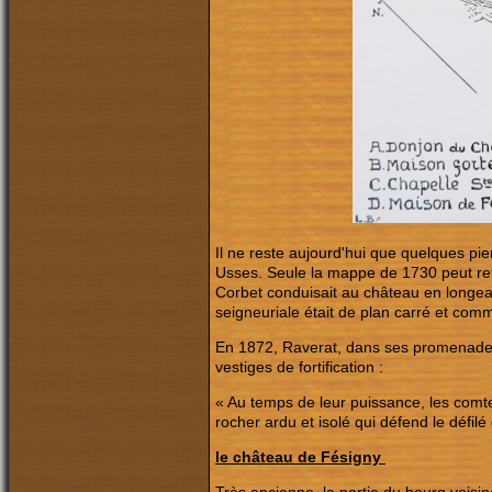
Il ne reste aujourd'hui que quelques pie
Usses. Seule la mappe de 1730 peut retrac
Corbet conduisait au château en longean
seigneuriale était de plan carré et comm
En 1872, Raverat, dans ses promenades h
vestiges de fortification :
« Au temps de leur puissance, les comte
rocher ardu et isolé qui défend le défil
le château de Fésigny
Très ancienne, la partie du bourg vois