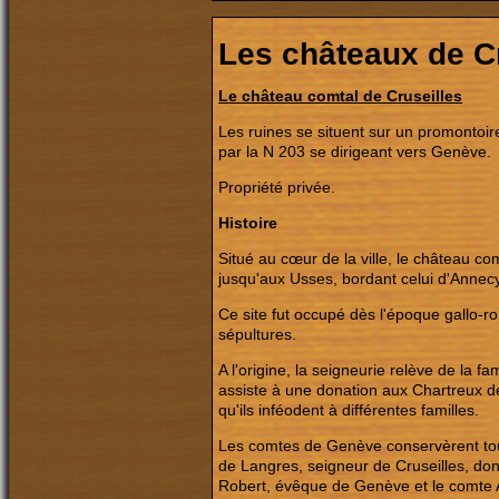
Les châteaux de C
Le château comtal de Cruseilles
Les ruines se situent sur un promontoire
par la N 203 se dirigeant vers Genève.
Propriété privée.
Histoire
Situé au cœur de la ville, le château co
jusqu'aux Usses, bordant celui d'Annecy 
Ce site fut occupé dès l'époque gallo-
sépultures.
A l'origine, la seigneurie relève de la f
assiste à une donation aux Chartreux de
qu'ils inféodent à différentes familles.
Les comtes de Genève conservèrent touj
de Langres, seigneur de Cruseilles, don
Robert, évêque de Genève et le comte