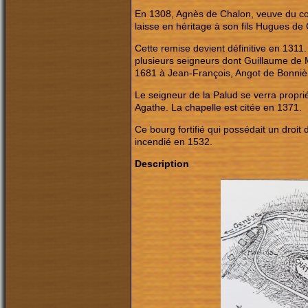
En 1308, Agnès de Chalon, veuve du com
laisse en héritage à son fils Hugues de
Cette remise devient définitive en 1311.
plusieurs seigneurs dont Guillaume de
1681 à Jean-François, Angot de Bonnière
Le seigneur de la Palud se verra proprié
Agathe. La chapelle est citée en 1371.
Ce bourg fortifié qui possédait un droit 
incendié en 1532.
Description