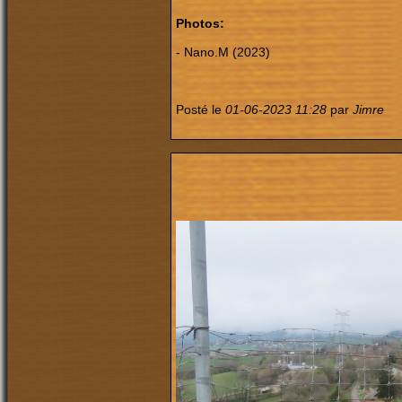
Photos:
- Nano.M (2023)
Posté le
01-06-2023 11:28
par
Jimre