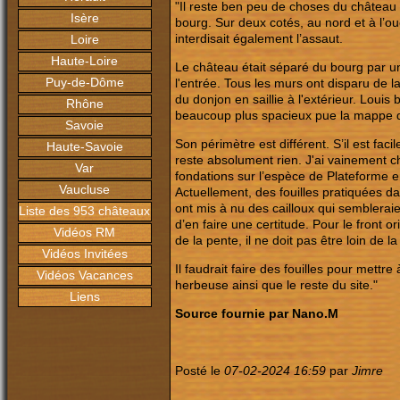
"Il reste ben peu de choses du château c
Isère
bourg. Sur deux cotés, au nord et à l’oue
interdisait également l’assaut.
Loire
Haute-Loire
Le château était séparé du bourg par u
Puy-de-Dôme
l'entrée. Tous les murs ont disparu de l
du donjon en saillie à l'extérieur. Louis
Rhône
beaucoup plus spacieux pue la mappe 
Savoie
Son périmètre est différent. S’il est faci
Haute-Savoie
reste absolument rien. J'ai vainement c
Var
fondations sur l’espèce de Plateforme e
Vaucluse
Actuellement, des fouilles pratiquées da
ont mis à nu des cailloux qui sembleraien
Liste des 953 châteaux
d’en faire une certitude. Pour le front o
Vidéos RM
de la pente, il ne doit pas être loin de l
Vidéos Invitées
Il faudrait faire des fouilles pour met
Vidéos Vacances
herbeuse ainsi que le reste du site."
Liens
Source fournie par Nano.M
Posté le
07-02-2024 16:59
par
Jimre