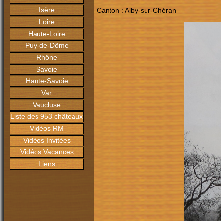
Isère
Canton : Alby-sur-Chéran
Loire
Haute-Loire
Puy-de-Dôme
Rhône
Savoie
Haute-Savoie
Var
Vaucluse
Liste des 953 châteaux
Vidéos RM
Vidéos Invitées
Vidéos Vacances
Liens