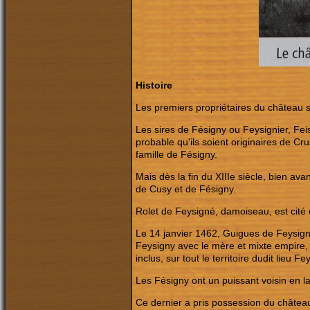
Histoire
Les premiers propriétaires du château 
Les sires de Fésigny ou Feysignier, Fei
probable qu'ils soient originaires de Cr
famille de Fésigny.
Mais dès la fin du XIIIe siècle, bien a
de Cusy et de Fésigny.
Rolet de Feysigné, damoiseau, est cité
Le 14 janvier 1462, Guigues de Feysigné 
Feysigny avec le mère et mixte empire, 
inclus, sur tout le territoire dudit lieu F
Les Fésigny ont un puissant voisin en
Ce dernier a pris possession du château