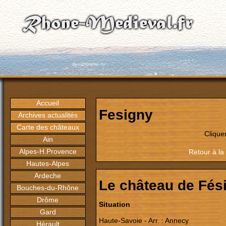
Accueil
Fesigny
Archives actualités
Carte des châteaux
Clique
Ain
Alpes-H.Provence
Retour à la
Hautes-Alpes
Ardeche
Le château de Fés
Bouches-du-Rhône
Drôme
Situation
Gard
Haute-Savoie - Arr. : Annecy
Hérault