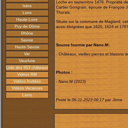
Loche en septembre 1476. Propriété de Je
Isère
Cartier Gongrain, épouse de François Jo
Thurals.
Loire
Haute-Loire
Située sur la commune de Magland, cett
Puy-de-Dôme
aussi éloignées que 1620, 1624 et 1787 
Rhône
Savoie
Source fournie par Nano.M:
Haute-Savoie
Var
- Châteaux, vieilles pierres et blasons
Vaucluse
Liste des 953 châteaux
Photos :
Vidéos RM
Vidéos Invitées
- Nano.M (2023)
Vidéos Vacances
Liens
Posté le
06-11-2023 09:17
par
Jimre