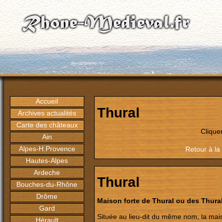
Accueil
Thural
Archives actualités
Carte des châteaux
Clique
Ain
Alpes-H.Provence
Retour à la
Hautes-Alpes
Ardeche
Thural
Bouches-du-Rhône
Drôme
Maison forte de Thural ou des Thura
Gard
Située au lieu-dit du même nom, la maiso
Hérault