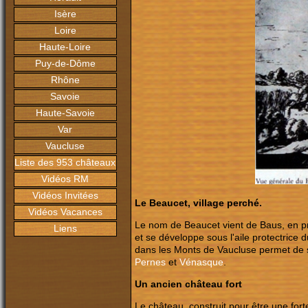
Isère
Loire
Haute-Loire
Puy-de-Dôme
Rhône
Savoie
Haute-Savoie
Var
Vaucluse
Liste des 953 châteaux
Vidéos RM
Vidéos Invitées
Le Beaucet, village perché.
Vidéos Vacances
Le nom de Beaucet vient de Baus, en p
Liens
et se développe sous l'aile protectrice
dans les Monts de Vaucluse permet de su
Pernes
et
Vénasque
.
Un ancien château fort
Le château, construit pour être une fort