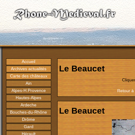
Accueil
Le Beaucet
Archives actualités
Carte des châteaux
Clique
Ain
Alpes-H.Provence
Retour à 
Hautes-Alpes
Ardeche
Le Beaucet
Bouches-du-Rhône
Drôme
Gard
Hérault