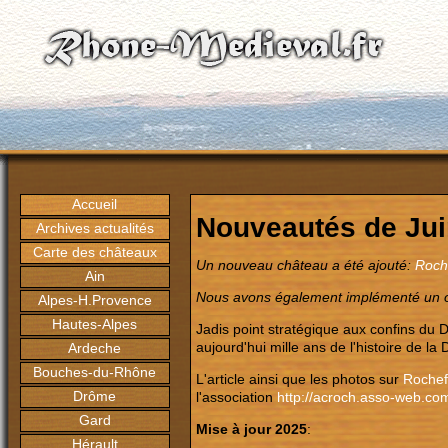
Accueil
Nouveautés de Ju
Archives actualités
Carte des châteaux
Un nouveau château a été ajouté:
Roch
Ain
Nous avons également implémenté un out
Alpes-H.Provence
Hautes-Alpes
Jadis point stratégique aux confins du
aujourd'hui mille ans de l'histoire de l
Ardeche
Bouches-du-Rhône
L'article ainsi que les photos sur
Rochef
Drôme
l'association
http://acroch.asso-web.co
Gard
Mise à jour 2025
:
Hérault