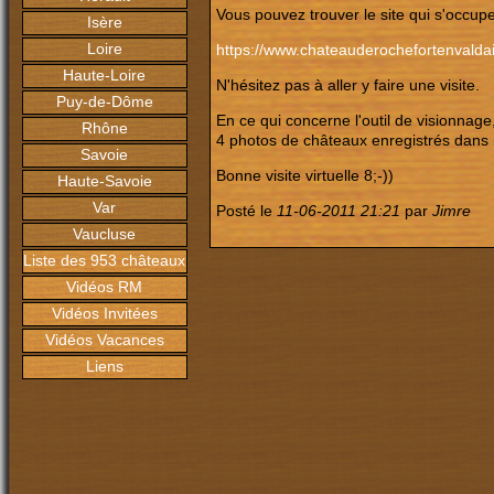
Vous pouvez trouver le site qui s'occup
Isère
Loire
https://www.chateauderochefortenvaldai
Haute-Loire
N'hésitez pas à aller y faire une visite.
Puy-de-Dôme
En ce qui concerne l'outil de visionnage
Rhône
4
photos de châteaux enregistrés dans 
Savoie
Bonne visite virtuelle 8;-))
Haute-Savoie
Var
Posté le
11-06-2011 21:21
par
Jimre
Vaucluse
Liste des 953 châteaux
Vidéos RM
Vidéos Invitées
Vidéos Vacances
Liens