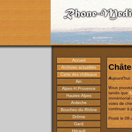
Accueil
Châte
Archives actualités
Carte des châteaux
A
ujourd'hui
Ain
V
ous pouvez
Alpes-H.Provence
tandis que
S
Hautes-Alpes
immémorial d
Ardeche
voies de chem
continuer à 
Bouches-du-Rhône
Drôme
Posté le
09-
Gard
Hérault