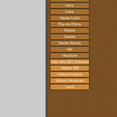
Isère
Loire
Haute-Loire
Puy-de-Dôme
Rhône
Savoie
Haute-Savoie
Var
Vaucluse
Liste des 953 châteaux
Vidéos RM
Vidéos Invitées
Vidéos Vacances
Liens