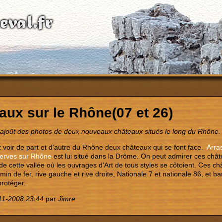
aux sur le Rhône(07 et 26)
, ajoût des photos de deux nouveaux châteaux situés le long du Rhône.
 voir de part et d'autre du Rhône deux châteaux qui se font face.
Arra
erves sur Rhône
est lui situé dans la Drôme.
O
n peut admirer ces châte
e cette vallée où les ouvrages d'Art de tous styles se côtoient.
Ces châ
in de fer, rive gauche et rive droite, Nationale 7 et nationale 86, et bar
protéger.
11-2008 23:44
par
Jimre