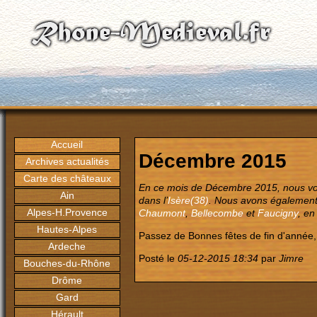
Accueil
Décembre 2015
Archives actualités
Carte des châteaux
En ce mois de Décembre 2015, nous vo
Ain
dans l’
Isère(38)
. Nous avons également 
Alpes-H.Provence
Chaumont
,
Bellecombe
et
Faucigny
, e
Hautes-Alpes
Passez de Bonnes fêtes de fin d'année, pl
Ardeche
Posté le
05-12-2015 18:34
par
Jimre
Bouches-du-Rhône
Drôme
Gard
Hérault