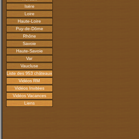
Isère
Loire
Haute-Loire
Puy-de-Dôme
Rhône
Savoie
Haute-Savoie
Var
Vaucluse
Liste des 953 châteaux
Vidéos RM
Vidéos Invitées
Vidéos Vacances
Liens