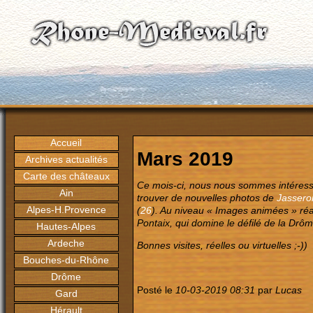
Accueil
Mars 2019
Archives actualités
Carte des châteaux
Ce mois-ci, nous nous sommes intéress
Ain
trouver de nouvelles photos de
Jassero
Alpes-H.Provence
(
26
). Au niveau « Images animées » ré
Pontaix, qui domine le défilé de la Drôm
Hautes-Alpes
Ardeche
Bonnes visites, réelles ou virtuelles ;-))
Bouches-du-Rhône
Drôme
Posté le
10-03-2019 08:31
par
Lucas
Gard
Hérault