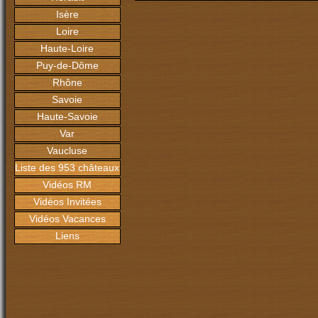
Isère
Loire
Haute-Loire
Puy-de-Dôme
Rhône
Savoie
Haute-Savoie
Var
Vaucluse
Liste des 953 châteaux
Vidéos RM
Vidéos Invitées
Vidéos Vacances
Liens