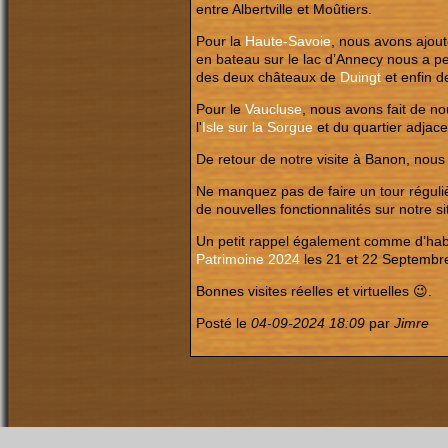
entre Albertville et Moûtiers.
Pour la
Haute-Savoie
, nous avons ajout
en bateau sur le lac d’Annecy nous a p
des deux châteaux de
Duingt
et enfin 
Pour le
Vaucluse
, nous avons fait de n
l'
Isle sur la Sorgue
et du quartier adjace
De retour de notre visite à Banon, nou
Ne manquez pas de faire un tour réguliè
de nouvelles fonctionnalités sur notre s
Un petit rappel également comme d’habi
Patrimoine 2024
les 21 et 22 Septembr
Bonnes visites réelles et virtuelles 😉.
Posté le
04-09-2024 18:09
par
Jimre