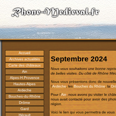
Accueil
Septembre 2024
Archives actualités
Carte des châteaux
Nous vous souhaitons une bonne reprise
Ain
de belles visites. Du côté de Rhône M
Alpes-H.Provence
Nous vous présentons donc de nouvelles
Hautes-Alpes
l’
Ardèche
, les
Bouches du Rhône
, la
Dr
Ardeche
Pour l’
Ain
, nous avons pu visiter le châ
Bouches-du-Rhône
nous avait contacté pour avoir des photos
Drôme
région.
Gard
Voici le lien qui vous permettra de vous 
Hérault