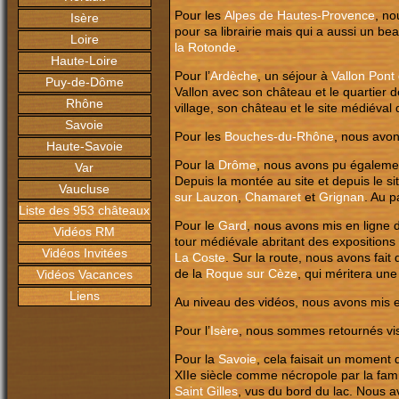
Pour les
Alpes de Hautes-Provence
, n
Isère
pour sa librairie mais qui a aussi un b
Loire
la Rotonde
.
Haute-Loire
Pour l’
Ardèche
, un séjour à
Vallon Pont 
Puy-de-Dôme
Vallon avec son château et le quartier 
Rhône
village, son château et le site médiéval 
Savoie
Pour les
Bouches-du-Rhône
, nous avon
Haute-Savoie
Pour la
Drôme
, nous avons pu également
Var
Depuis la montée au site et depuis le s
Vaucluse
sur Lauzon
,
Chamaret
et
Grignan
. Au 
Liste des 953 châteaux
Pour le
Gard
, nous avons mis en ligne 
Vidéos RM
tour médiévale abritant des expositions
Vidéos Invitées
La Coste
. Sur la route, nous avons fai
de la
Roque sur Cèze
, qui méritera une
Vidéos Vacances
Liens
Au niveau des vidéos, nous avons mis 
Pour l’
Isère
, nous sommes retournés visi
Pour la
Savoie
, cela faisait un moment q
XIIe siècle comme nécropole par la fam
Saint Gilles
, vus du bord du lac. Nous a