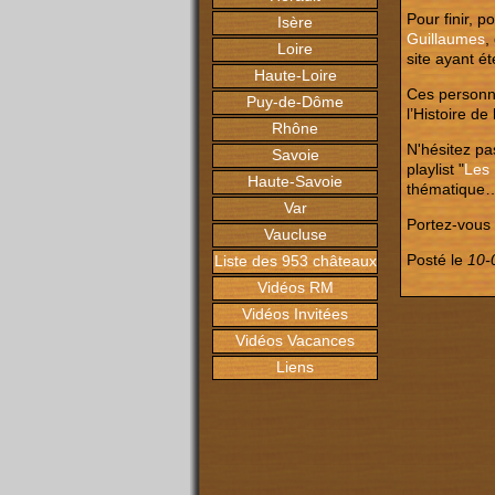
Pour finir, p
Isère
Guillaumes
,
Loire
site ayant é
Haute-Loire
Ces personn
Puy-de-Dôme
l’Histoire de 
Rhône
N'hésitez pas
Savoie
playlist "
Les 
Haute-Savoie
thématique
Var
Portez-vous b
Vaucluse
Posté le
10-
Liste des 953 châteaux
Vidéos RM
Vidéos Invitées
Vidéos Vacances
Liens