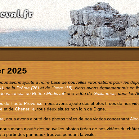
er 2025
nous avons ajouté à notre base de nouvelles informations pour les dé
4)
, de la
Drôme (26)
et de l’
Isère (38)
. Nous avons également mis en li
 de vacances de Rhône Médiéval
" une vidéo de
Guillaumes
, dans les A
es de Haute-Provence
, nous avons ajouté des photos tirées de nos vid
ne
et de
Chenerille
, tous deux situés non loin de Digne.
me
, nous avons ajouté des photos tirées de nos vidéos concernant
Albo
 nous avons ajouté des nouvelles photos tirées de nos vidéos du chât
sé à partir des panneaux trouvés pendant la visite.