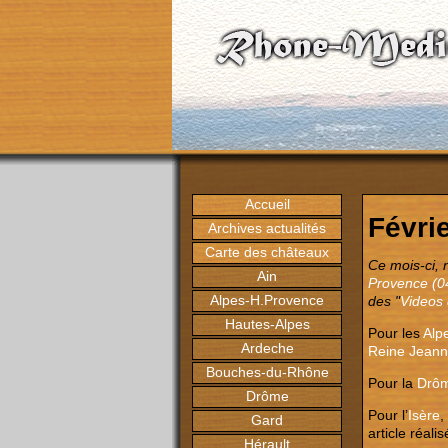
Accueil
Févri
Archives actualités
Carte des châteaux
Ce mois-ci, 
Ain
Provence (0
Alpes-H.Provence
des "
Videos
Hautes-Alpes
Pour les
Alp
Ardeche
Reine Jean
Bouches-du-Rhône
Pour la
Drô
Drôme
Pour l’
Isère
,
Gard
article réali
Hérault