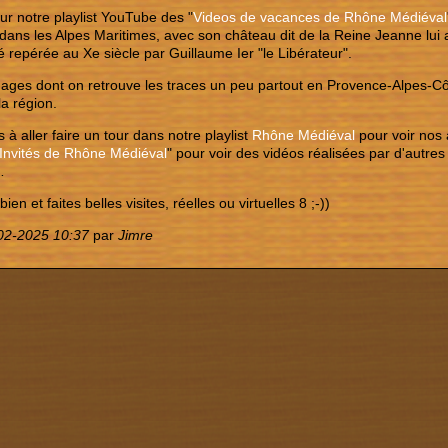
our notre playlist YouTube des "
Videos de vacances de Rhône Médiéval
 dans les Alpes Maritimes, avec son château dit de la Reine Jeanne lui 
té repérée au Xe siècle par Guillaume Ier "le Libérateur".
ages dont on retrouve les traces un peu partout en Provence-Alpes-C
la région.
 à aller faire un tour dans notre playlist
Rhône Médiéval
pour voir nos 
Invités de Rhône Médiéval
" pour voir des vidéos réalisées par d'autr
…
ien et faites belles visites, réelles ou virtuelles 8 ;-))
02-2025 10:37
par
Jimre