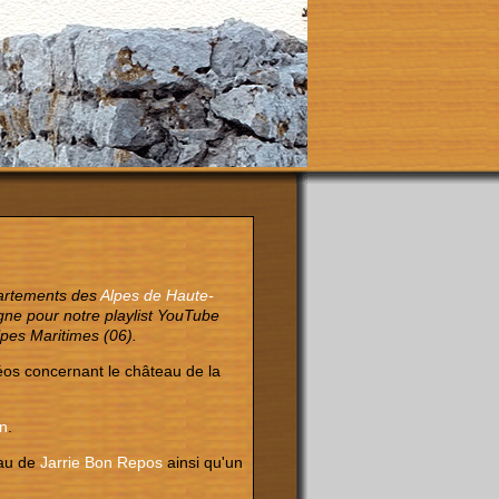
partements des
Alpes de Haute-
gne pour notre playlist YouTube
lpes Maritimes (06).
éos concernant le château de la
n
.
eau de
Jarrie Bon Repos
ainsi qu'un