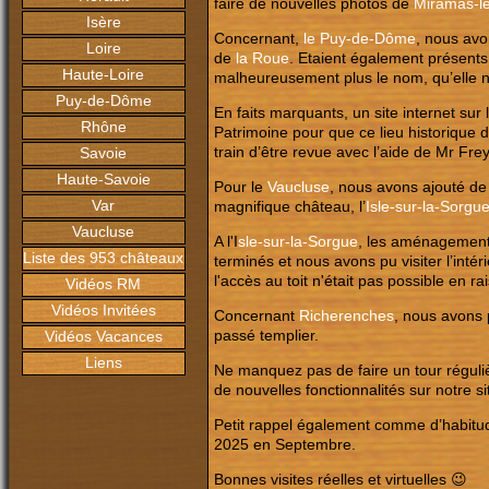
faire de nouvelles photos de
Miramas-l
Isère
Concernant,
le Puy-de-Dôme
, nous avo
Loire
de
la Roue
. Etaient également présent
Haute-Loire
malheureusement plus le nom, qu’elle
Puy-de-Dôme
En faits marquants, un site internet sur
Rhône
Patrimoine pour que ce lieu historique d
train d’être revue avec l’aide de Mr F
Savoie
Haute-Savoie
Pour le
Vaucluse
, nous avons ajouté de
Var
magnifique château, l’
Isle-sur-la-Sorgu
Vaucluse
A l'I
sle-sur-la-Sorgue
, les aménagements
Liste des 953 châteaux
terminés et nous avons pu visiter l’inté
l'accès au toit n'était pas possible en ra
Vidéos RM
Vidéos Invitées
Concernant
Richerenches
, nous avons 
passé templier.
Vidéos Vacances
Liens
Ne manquez pas de faire un tour réguliè
de nouvelles fonctionnalités sur notre s
Petit rappel également comme d’habitud
2025 en Septembre.
Bonnes visites réelles et virtuelles 😉