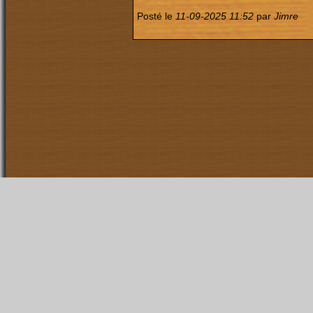
Posté le
11-09-2025 11:52
par
Jimre