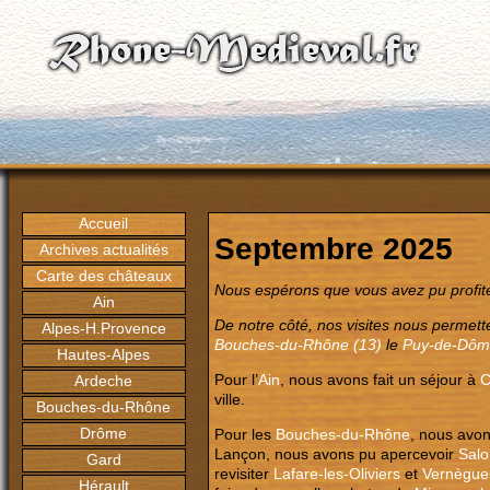
Accueil
Septembre 2025
Archives actualités
Carte des châteaux
Nous espérons que vous avez pu profiter 
Ain
De notre côté, nos visites nous permett
Alpes-H.Provence
Bouches-du-Rhône (13)
le
Puy-de-Dôm
Hautes-Alpes
Pour l’
Ain
, nous avons fait un séjour à
C
Ardeche
ville.
Bouches-du-Rhône
Drôme
Pour les
Bouches-du-Rhône
, nous avon
Lançon, nous avons pu apercevoir
Salo
Gard
revisiter
Lafare-les-Oliviers
et
Vernègue
Hérault