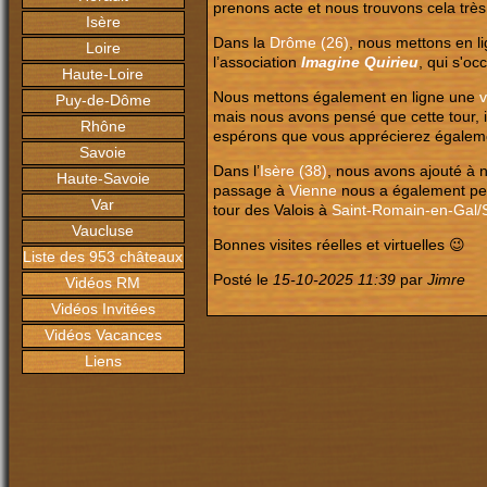
prenons acte et nous trouvons cela t
Isère
Dans la
Drôme (26)
, nous mettons en li
Loire
l’association
Imagine Quirieu
, qui s'oc
Haute-Loire
Nous mettons également en ligne une
v
Puy-de-Dôme
mais nous avons pensé que cette tour, i
Rhône
espérons que vous apprécierez égaleme
Savoie
Dans l’
Isère (38)
, nous avons ajouté à n
Haute-Savoie
passage à
Vienne
nous a également per
Var
tour des Valois à
Saint-Romain-en-Gal/
Vaucluse
Bonnes visites réelles et virtuelles 😉
Liste des 953 châteaux
Posté le
15-10-2025 11:39
par
Jimre
Vidéos RM
Vidéos Invitées
Vidéos Vacances
Liens