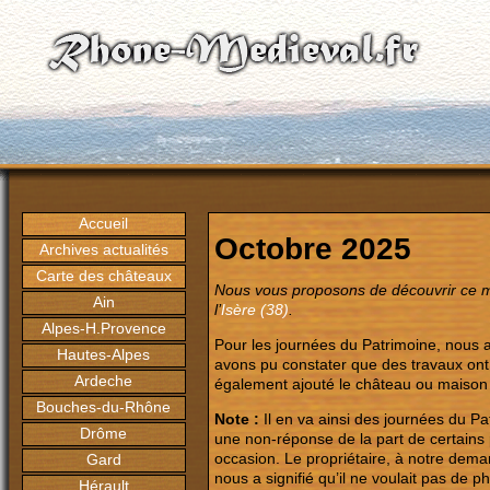
Accueil
Octobre 2025
Archives actualités
Carte des châteaux
Nous vous proposons de découvrir ce moi
Ain
l’
Isère (38)
.
Alpes-H.Provence
Pour les journées du Patrimoine, nous a
Hautes-Alpes
avons pu constater que des travaux ont
Ardeche
également ajouté le château ou maison
Bouches-du-Rhône
Note :
Il en va ainsi des journées du Pa
Drôme
une non-réponse de la part de certains p
occasion. Le propriétaire, à notre dema
Gard
nous a signifié qu’il ne voulait pas de p
Hérault