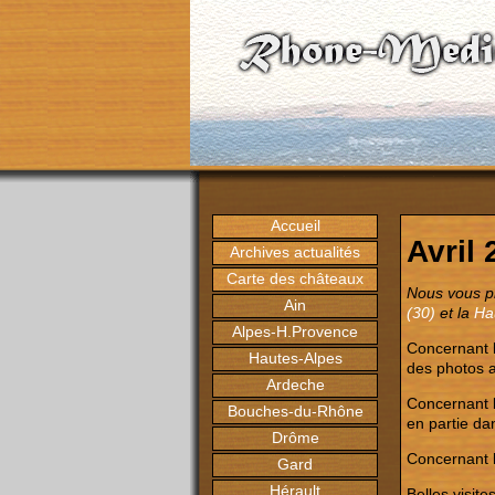
Accueil
Avril
Archives actualités
Carte des châteaux
Nous vous pr
Ain
(30)
et la
Ha
Alpes-H.Provence
Concernant l
Hautes-Alpes
des photos a
Ardeche
Concernant 
Bouches-du-Rhône
en partie da
Drôme
Concernant 
Gard
Hérault
Belles visites