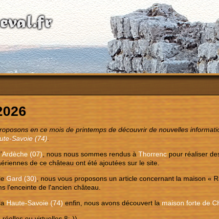
 2026
oposons en ce mois de printemps de découvrir de nouvelles informatio
ute-Savoie (74)
.
’
Ardèche (07)
, nous nous sommes rendus à
Thorrenc
pour réaliser d
ériennes de ce château ont été ajoutées sur le site.
le
Gard (30)
, nous vous proposons un article concernant la maison « 
ns l'enceinte de l'ancien château.
la
Haute-Savoie (74)
enfin, nous avons découvert la
maison forte de Ch
 réelles ou virtuelles 8;-)).