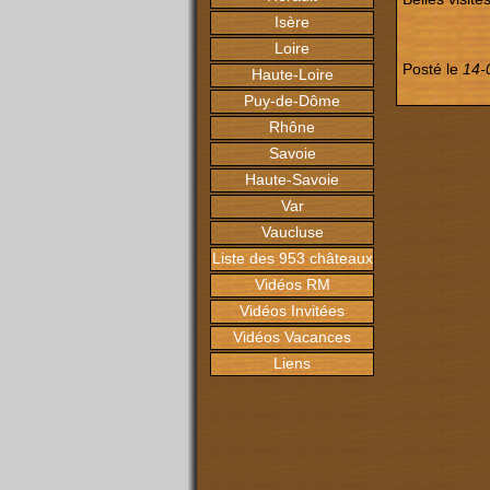
Isère
Loire
Posté le
14-
Haute-Loire
Puy-de-Dôme
Rhône
Savoie
Haute-Savoie
Var
Vaucluse
Liste des 953 châteaux
Vidéos RM
Vidéos Invitées
Vidéos Vacances
Liens