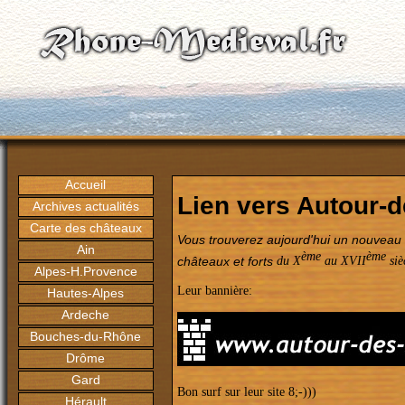
Accueil
Lien vers Autour-
Archives actualités
Carte des châteaux
Vous trouverez aujourd'hui un nouveau l
Ain
ème
ème
châteaux et forts
du X
au XVII
siè
Alpes-H.Provence
Leur bannière:
Hautes-Alpes
Ardeche
Bouches-du-Rhône
Drôme
Gard
Bon surf sur leur site 8;-)))
Hérault