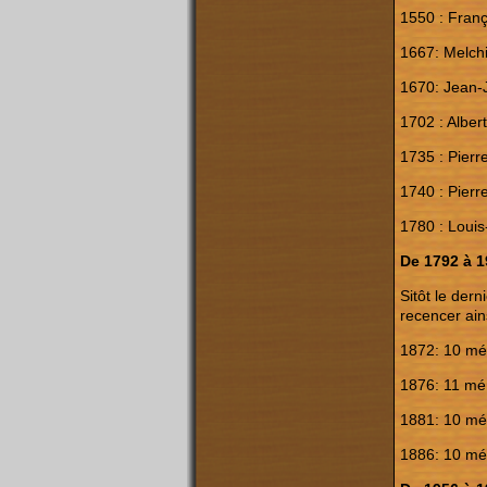
1550 : Franç
1667: Melch
1670: Jean-
1702 : Albe
1735 : Pierr
1740 : Pierr
1780 : Louis
De 1792 à 
Sitôt le der
recencer ains
1872: 10 mé
1876: 11 mé
1881: 10 mé
1886: 10 mé