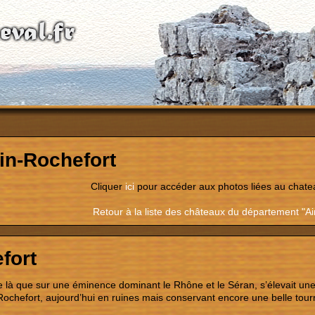
in-Rochefort
Cliquer
ici
pour accéder aux photos liées au chate
Retour à la liste des châteaux du département "Ai
fort
e là que sur une éminence dominant le Rhône et le Séran, s’élevait une
ochefort, aujourd’hui en ruines mais conservant encore une belle tour