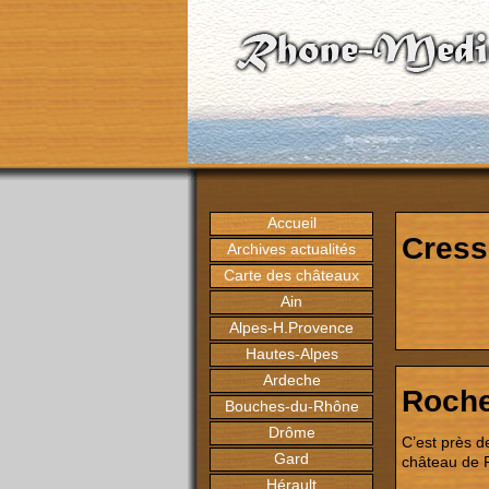
Accueil
Cress
Archives actualités
Carte des châteaux
Ain
Alpes-H.Provence
Hautes-Alpes
Ardeche
Roche
Bouches-du-Rhône
Drôme
C’est près d
Gard
château de R
Hérault