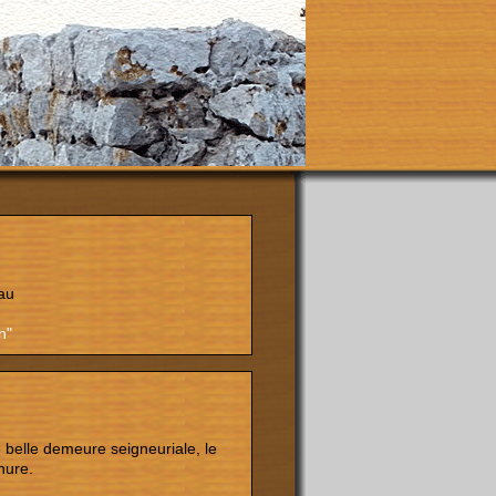
au
n"
 belle demeure seigneuriale, le
nure.