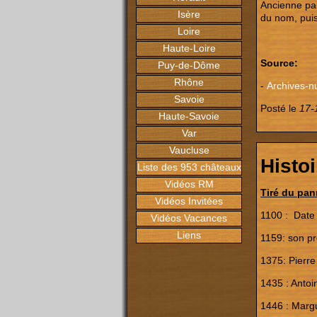
Ancienne par
Isère
du nom, puis
Loire
Haute-Loire
Source:
Puy-de-Dôme
Rhône
-
Archives-n
Savoie
Posté le
17-
Haute-Savoie
Var
Vaucluse
Histo
Liste des 953 châteaux
Vidéos RM
Tiré du pan
Vidéos Invitées
1100 :
Date 
Vidéos Vacances
Liens
1159: son p
1375: Pierre
1435 : Antoi
1446 : Marg