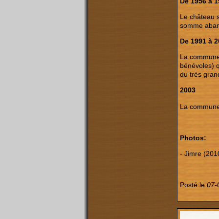
De 1956 à 
Le château s
somme aban
De 1991 à 
La commune v
bénévoles) q
du très gran
2003
La commune e
Photos:
- Jimre (201
Posté le
07-