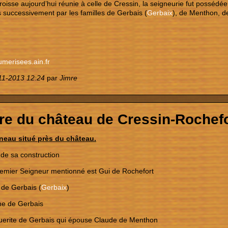
oisse aujourd’hui réunie à celle de Cressin, la seigneurie fut possédée
 successivement par les familles de Gerbais (
Gerbaix
), de Menthon, de
umerisees.ain.fr
11-2013 12:24
par
Jimre
ire du château de Cressin-Rochef
neau situé près du château.
de sa construction
remier Seigneur mentionné est Gui de Rochefort
 de Gerbais (
Gerbaix
)
ne de Gerbais
uerite de Gerbais qui épouse Claude de Menthon