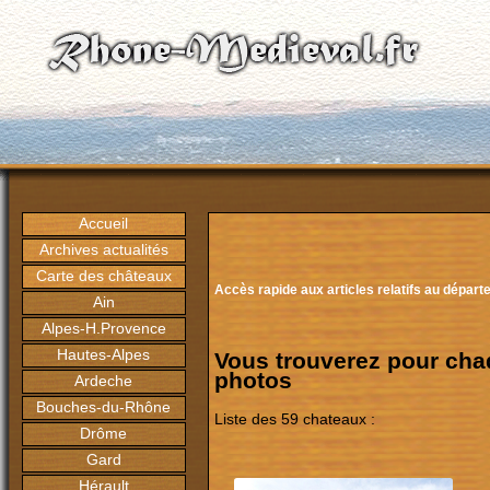
Accueil
Archives actualités
Carte des châteaux
Accès rapide aux articles relatifs au dépar
Ain
Alpes-H.Provence
Hautes-Alpes
Vous trouverez pour cha
photos
Ardeche
Bouches-du-Rhône
Liste des 59 chateaux :
Drôme
Gard
Hérault