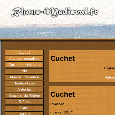
Accueil
Cuchet
Archives actualités
Carte des châteaux
Clique
Ain
Alpes-H.Provence
Retour
Hautes-Alpes
Ardeche
Cuchet
Bouches-du-Rhône
Drôme
Photos:
Gard
- Jimre (2017)
Hérault