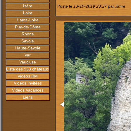
Isère
Posté le
13-10-2019 23:27
par
Jimre
Loire
Haute-Loire
Puy-de-Dôme
Rhône
Savoie
Haute-Savoie
Var
Vaucluse
Liste des 953 châteaux
Vidéos RM
Vidéos Invitées
Vidéos Vacances
Liens