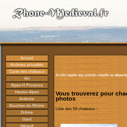
Accueil
Archives actualités
Carte des châteaux
Accès rapide aux articles relatifs au dépar
Ain
Alpes-H.Provence
Hautes-Alpes
Vous trouverez pour cha
photos
Ardeche
Bouches-du-Rhône
Liste des 59 chateaux :
Drôme
Gard
Hérault